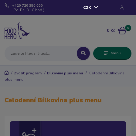
+420 720 350 000
CZK
(Po-Pá, 8-18 hod.)
0
0 Kč
Menu
Zvolit program
Bílkovina plus menu
Celodenní Bílkovina
plus menu
Celodenní Bílkovina plus menu