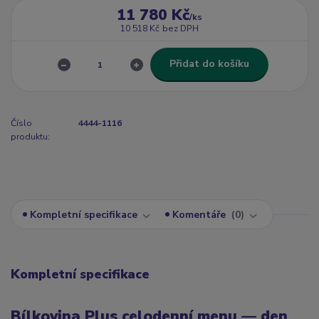
11 780 Kč
/
ks
10 518 Kč
bez DPH
Přidat do košíku
Číslo
4444-1116
produktu:
Kompletní specifikace
Komentáře
0
Kompletní specifikace
Bílkovina Plus celodenní menu — den