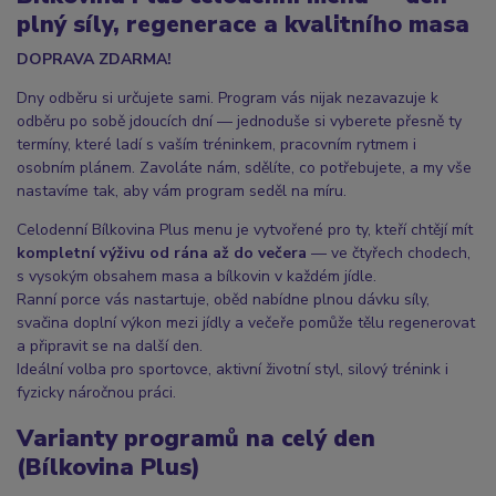
plný síly, regenerace a kvalitního masa
DOPRAVA ZDARMA!
Dny odběru si určujete sami. Program vás nijak nezavazuje k
odběru po sobě jdoucích dní — jednoduše si vyberete přesně ty
termíny, které ladí s vaším tréninkem, pracovním rytmem i
osobním plánem. Zavoláte nám, sdělíte, co potřebujete, a my vše
nastavíme tak, aby vám program seděl na míru.
Celodenní Bílkovina Plus menu je vytvořené pro ty, kteří chtějí mít
kompletní výživu od rána až do večera
— ve čtyřech chodech,
s vysokým obsahem masa a bílkovin v každém jídle.
Ranní porce vás nastartuje, oběd nabídne plnou dávku síly,
svačina doplní výkon mezi jídly a večeře pomůže tělu regenerovat
a připravit se na další den.
Ideální volba pro sportovce, aktivní životní styl, silový trénink i
fyzicky náročnou práci.
Varianty programů na celý den
(Bílkovina Plus)