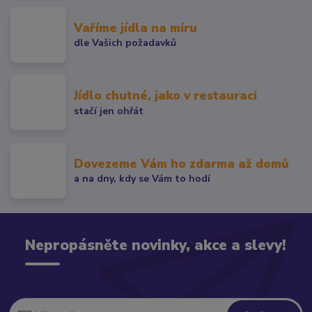
Vaříme jídla na míru
dle Vašich požadavků
Jídlo chutné, jako v restauraci
stačí jen ohřát
Dovezeme Vám ho zdarma až domů
a na dny, kdy se Vám to hodí
Nepropásněte novinky, akce a slevy!