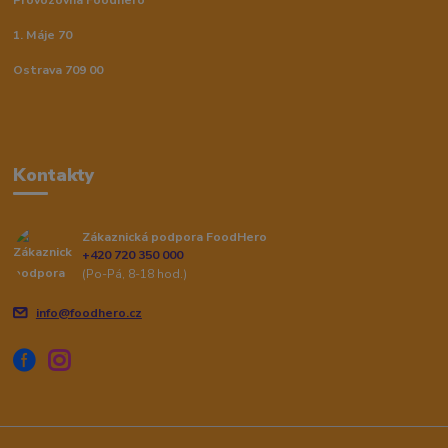
Provozovna Foodhero
1. Máje 70
Ostrava 709 00
Kontakty
Zákaznická podpora FoodHero
+420 720 350 000
(Po-Pá, 8-18 hod.)
info@foodhero.cz