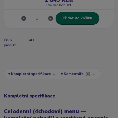
2 845 Kč
/
ks
2 540 Kč
bez DPH
Přidat do košíku
Číslo
411
produktu:
Kompletní specifikace
Komentáře
0
Kompletní specifikace
Celodenní (4chodové) menu —