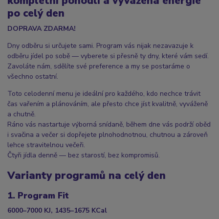
kompletní pohodlí a vyvážená energie
po celý den
DOPRAVA ZDARMA!
Dny odběru si určujete sami. Program vás nijak nezavazuje k
odběru jídel po sobě — vyberete si přesně ty dny, které vám sedí.
Zavoláte nám, sdělíte své preference a my se postaráme o
všechno ostatní.
Toto celodenní menu je ideální pro každého, kdo nechce trávit
čas vařením a plánováním, ale přesto chce jíst kvalitně, vyváženě
a chutně.
Ráno vás nastartuje výborná snídaně, během dne vás podrží oběd
i svačina a večer si dopřejete plnohodnotnou, chutnou a zároveň
lehce stravitelnou večeři.
Čtyři jídla denně — bez starostí, bez kompromisů.
Varianty programů na celý den
1. Program Fit
6000–7000 KJ, 1435–1675 KCal