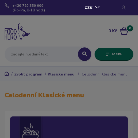
+420 720 350 000
CZK
(Po-Pá, 8-18 hod.)
0
0 Kč
Menu
Zvolit program
Klasické menu
Celodenní Klasické menu
Celodenní Klasické menu