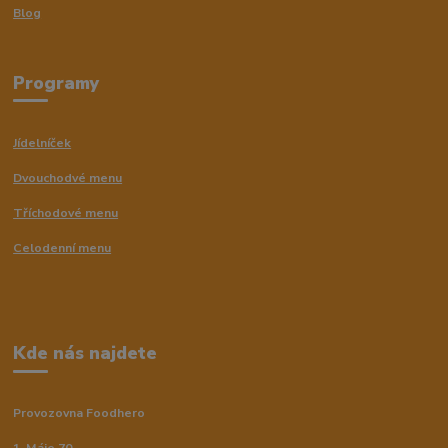
Blog
Programy
Jídelníček
Dvouchodvé menu
Tříchodové menu
Celodenní menu
Kde nás najdete
Provozovna Foodhero