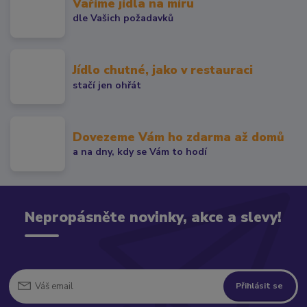
Vaříme jídla na míru
dle Vašich požadavků
Jídlo chutné, jako v restauraci
stačí jen ohřát
Dovezeme Vám ho zdarma až domů
a na dny, kdy se Vám to hodí
Nepropásněte novinky, akce a slevy!
Přihlásit se