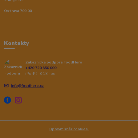
1. Máje 70
Ostrava 709 00
Kontakty
Zákaznická podpora FoodHero
+420 720 350 000
(Po-Pá, 8-18 hod.)
info@foodhero.cz
Upravit sběr cookies.