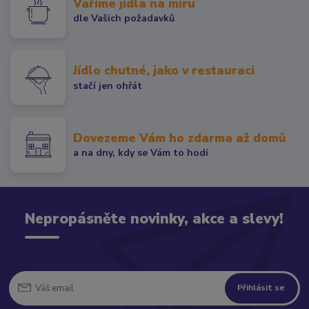
Vaříme jídla na míru
dle Vašich požadavků
Jídlo chutné, jako v restauraci
stačí jen ohřát
Dovezeme Vám ho zdarma až domů
a na dny, kdy se Vám to hodí
Nepropásněte novinky, akce a slevy!
Přihlásit se