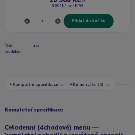
10 980 Kč
/
ks
9 804 Kč
bez DPH
Přidat do košíku
Číslo
413
produktu:
Kompletní specifikace
Komentáře
0
Kompletní specifikace
Celodenní (4chodové) menu —