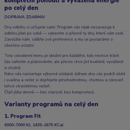
kompletní pohodlí a vyvážená energie
po celý den
DOPRAVA ZDARMA!
Dny odběru si určujete sami. Program vás nijak nezavazuje k
odběru jídel po sobě — vyberete si přesně ty dny, které vám sedí.
Zavoláte nám, sdělíte své preference a my se postaráme o
všechno ostatní.
Toto celodenní menu je ideální pro každého, kdo nechce trávit
čas vařením a plánováním, ale přesto chce jíst kvalitně, vyváženě
a chutně.
Ráno vás nastartuje výborná snídaně, během dne vás podrží oběd
i svačina a večer si dopřejete plnohodnotnou, chutnou a zároveň
lehce stravitelnou večeři.
Čtyři jídla denně — bez starostí, bez kompromisů.
Varianty programů na celý den
1. Program Fit
6000–7000 KJ, 1435–1675 KCal