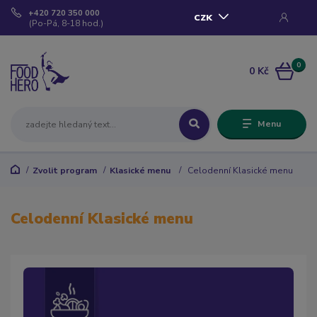
+420 720 350 000
CZK
(Po-Pá, 8-18 hod.)
0
0 Kč
Menu
Zvolit program
Klasické menu
Celodenní Klasické menu
Celodenní Klasické menu