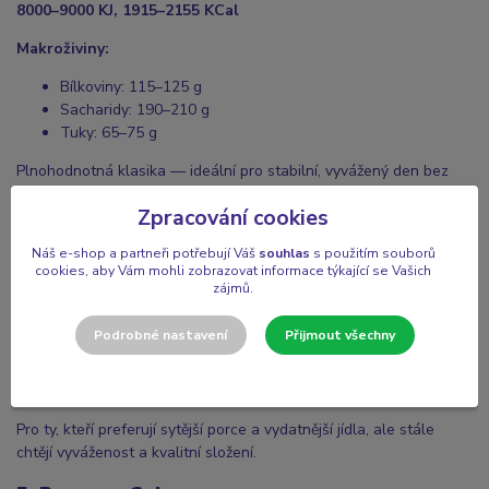
8000–9000 KJ, 1915–2155 KCal
Makroživiny:
Bílkoviny: 115–125 g
Sacharidy: 190–210 g
Tuky: 65–75 g
Plnohodnotná klasika — ideální pro stabilní, vyvážený den bez
výkyvů energie.
Zpracování cookies
4. Program Classic+
Náš e-shop a partneři potřebují Váš
souhlas
s použitím souborů
9000–10000 KJ, 2155–2395 KCal
cookies, aby Vám mohli zobrazovat informace týkající se Vašich
zájmů.
Makroživiny:
Podrobné nastavení
Přijmout všechny
Bílkoviny: 125–140 g
Sacharidy: 210–230 g
Tuky: 72–83 g
Pro ty, kteří preferují sytější porce a vydatnější jídla, ale stále
chtějí vyváženost a kvalitní složení.