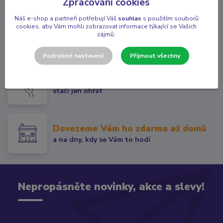
Zpracování cookies
Náš e-shop a partneři potřebují Váš
souhlas
s použitím souborů
cookies, aby Vám mohli zobrazovat informace týkající se Vašich
Vaříme jídla na míru
zájmů.
dle Vašich požadavků
Podrobné nastavení
Přijmout všechny
Jídlo chutné, jako v restauraci
stačí jen ohřát
Dovezeme Vám ho zdarma až domů
a na dny, kdy se Vám to hodí
Nepropásněte novinky, akce a slevy!