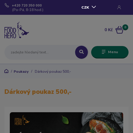
+420 720 350 000
CZK
(Po-Pá, 8-18 hod.)
0
0 Kč
Menu
Poukazy
Dárkový poukaz 500,-
Dárkový poukaz 500,-