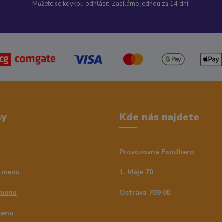
Můžete se kdykoli odhlásit. Zasíláme jednou za 14 dní.
my
Kde nás najdete
Provozovna Foodhero
 menu
1. Máje 70
 menu
Ostrava 709 00
menu