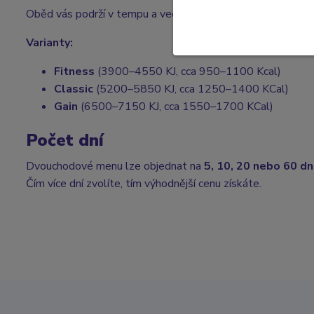
Oběd vás podrží v tempu a večerní porce vás zasytí, aniž by 
Varianty:
Fitness
(3900–4550 KJ, cca 950–1100 Kcal)
Classic
(5200–5850 KJ, cca 1250–1400 KCal)
Gain
(6500–7150 KJ, cca 1550–1700 KCal)
Počet dní
Dvouchodové menu lze objednat na
5, 10, 20 nebo 60 dn
Čím více dní zvolíte, tím výhodnější cenu získáte.