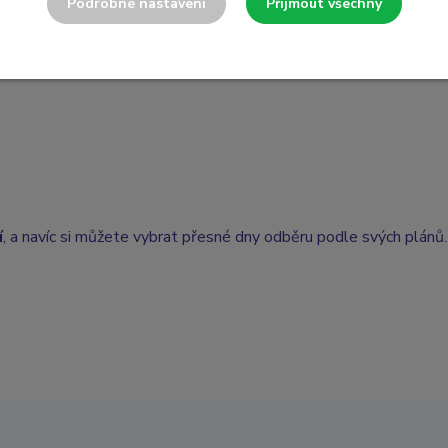
Podrobné nastavení
Přijmout všechny
zatížila trávení. Žádné vaření, žádné nákupy, žádné improvizace.
í
, a navíc si můžete vybrat přesné dny odběru podle svých plánů.