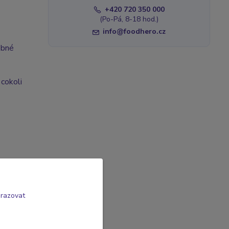
+420 720 350 000
(Po-Pá, 8-18 hod.)
info@foodhero.cz
obné
 cokoli
brazovat
utná,