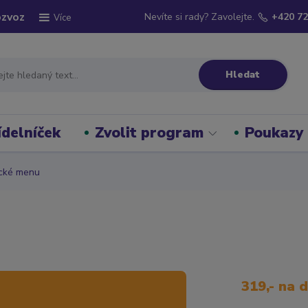
ozvoz
Nevíte si rady? Zavolejte.
+420 72
Více
Hledat
ídelníček
Zvolit program
Poukazy
cké menu
319,- na 