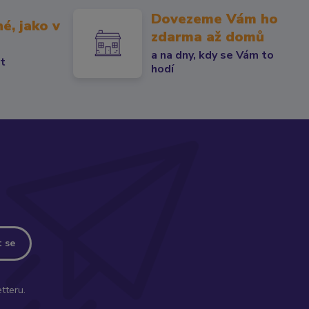
Dovezeme Vám ho
né, jako v
zdarma až domů
a na dny, kdy se Vám to
át
hodí
t se
tteru.