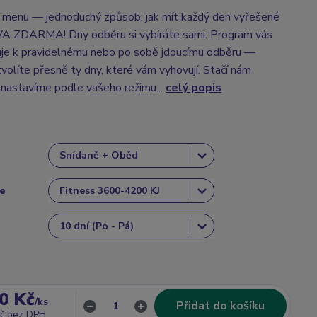
menu — jednoduchý způsob, jak mít každý den vyřešené
A ZDARMA! Dny odběru si vybíráte sami. Program vás
uje k pravidelnému nebo po sobě jdoucímu odběru —
zvolíte přesně ty dny, které vám vyhovují. Stačí nám
 nastavíme podle vašeho režimu...
celý popis
ce
0 Kč
/
ks
Přidat do košíku
č
bez DPH