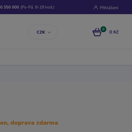
0 350 000
(Po-Pá, 8-18 hod.)
Přihlášení
0
0 Kč
CZK
den, doprava zdarma