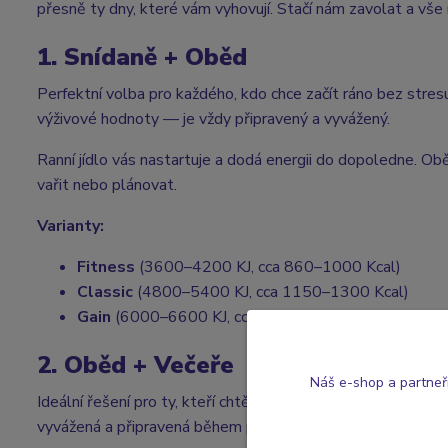
přesně ty dny, které vám vyhovují. Stačí nám zavolat a vš
1. Snídaně + Oběd
Perfektní volba pro každého, kdo chce začít ráno bez stres
výživové hodnoty — je vždy připravený a vyvážený.
Ranní jídlo vás nastartuje a dodá energii do dopoledne. Obě
vařit nebo plánovat.
Varianty:
Fitness
(3600–4200 KJ, cca 860–1000 Kcal)
Classic
(4800–5400 KJ, cca 1150–1300 Kcal)
Gain
(6000–6600 KJ, cca 1450–1600 KCal)
2. Oběd + Večeře
Náš e-shop a partneř
Ideální řešení pro ty, kteří chtějí mít každý den jistotu po
vyvážená a připravená během pár minut.