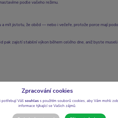
e nastavíme podle vašeho režimu.
u a mít jistotu, že oběd — nebo i večeře, protože porce mají pod
d pak zajistí stabilní výkon během celého dne, aniž byste museli
Zpracování cookies
i potřebují Váš
souhlas
s použitím souborů cookies, aby Vám mohli zo
ctivého oběda bez starostí a zároveň vyřešenou večeři, která je ch
informace týkající se Vašich zájmů.