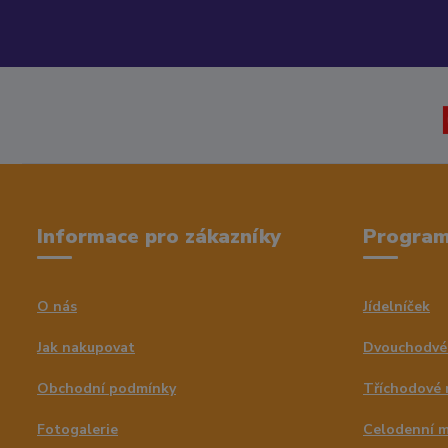
Informace pro zákazníky
Progra
O nás
Jídelníček
Jak nakupovat
Dvouchodvé
Obchodní podmínky
Tříchodové
Fotogalerie
Celodenní 