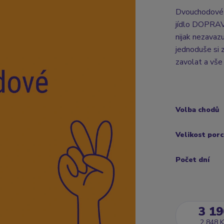
Dvouchodové 
jídlo DOPRAV
nijak nezavaz
jednoduše si 
zavolat a vše
Volba chodů
Velikost por
Počet dní
3 19
2 848 K