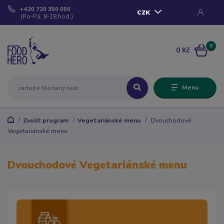
+420 720 350 000
CZK
(Po-Pá, 8-18 hod.)
0
0 Kč
Menu
Zvolit program
Vegetariánské menu
Dvouchodové
Vegetariánské menu
Dvouchodové Vegetariánské menu