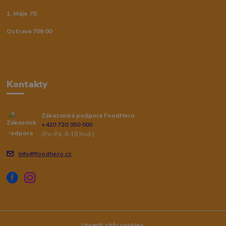
1. Máje 70
Ostrava 709 00
Kontakty
Zákaznická podpora FoodHero
+420 720 350 000
(Po-Pá, 8-18 hod.)
info@foodhero.cz
Upravit sběr cookies.