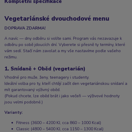
Kompletní specifikace
Vegetariánské dvouchodové menu
DOPRAVA ZDARMA!
A navíc — dny odběru si volíte sami. Program vás nezavazuje k
odběru po sobě jdoucích dní. Vyberete si přesně ty termíny, které
vám sedí. Stačí nám zavolat a my vše nastavíme podle vašeho
režimu.
1. Snídaně + Oběd (vegetarián)
Vhodné pro muže, ženy, teenagery i studenty.
Ideální volba pro ty, kteří chtějí začít den vegetariánskou snídaní a
mít garantovaný výživný oběd.
(Pokud chcete, lze oběd brát i jako večeři — výživové hodnoty
jsou velmi podobné.)
Varianty:
Fitness (3600 – 4200 KJ, cca 860 – 1000 Kcal)
Classic (4800 – 5400 KJ, cca 1150 – 1300 Kcal)