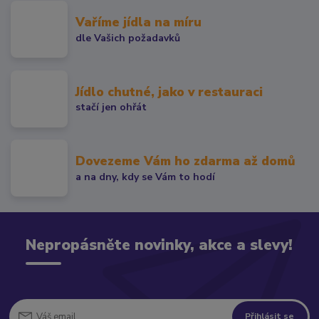
Vaříme jídla na míru
dle Vašich požadavků
Jídlo chutné, jako v restauraci
stačí jen ohřát
Dovezeme Vám ho zdarma až domů
a na dny, kdy se Vám to hodí
Nepropásněte novinky, akce a slevy!
Přihlásit se