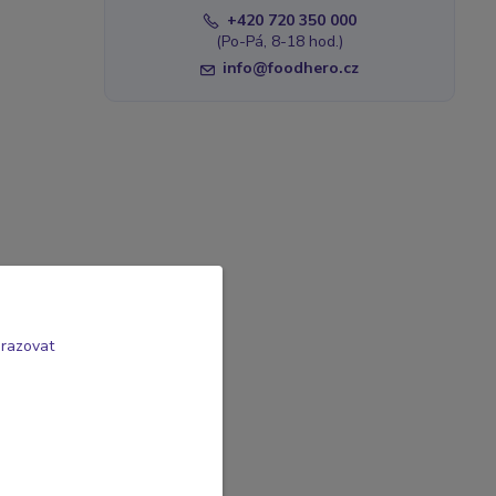
+420 720 350 000
(Po-Pá, 8-18 hod.)
info@foodhero.cz
brazovat