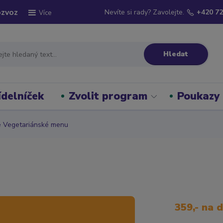
ozvoz
Nevíte si rady? Zavolejte.
+420 72
Více
Hledat
ídelníček
Zvolit program
Poukazy
 Vegetariánské menu
359,- na 