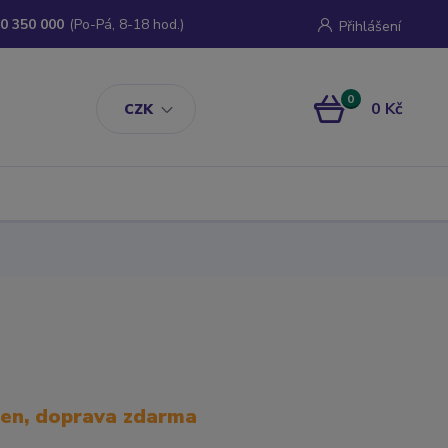
0 350 000
(Po-Pá, 8-18 hod.)
Přihlášení
0
0 Kč
CZK
den, doprava zdarma