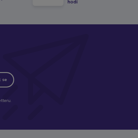
hodí
t se
tteru.