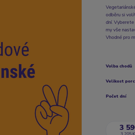
Vegetariáns
odběru si vol
dní. Vyberete
my vše nastav
Vhodné pro mu
Volba chodů
Velikost por
Počet dní
3 59
3 205 K