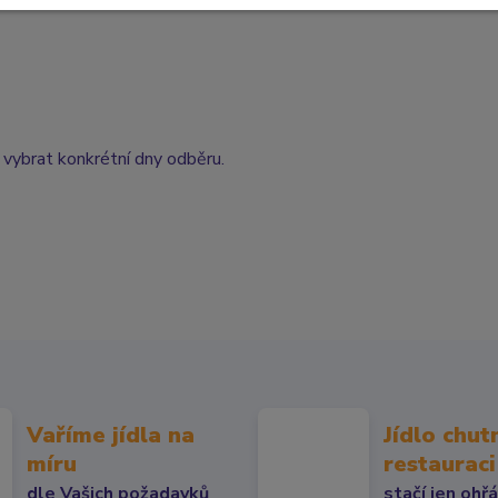
 vybrat konkrétní dny odběru.
Vaříme jídla na
Jídlo chut
míru
restauraci
dle Vašich požadavků
stačí jen ohř