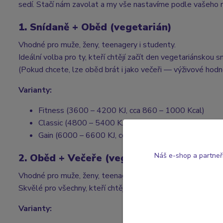
sedí. Stačí nám zavolat a my vše nastavíme podle vašeho r
1. Snídaně + Oběd (vegetarián)
Vhodné pro muže, ženy, teenagery i studenty.
Ideální volba pro ty, kteří chtějí začít den vegetariánskou 
(Pokud chcete, lze oběd brát i jako večeři — výživové hod
Varianty:
Fitness (3600 – 4200 KJ, cca 860 – 1000 Kcal)
Classic (4800 – 5400 KJ, cca 1150 – 1300 Kcal)
Gain (6000 – 6600 KJ, cca 1450 – 1600 Kcal)
Náš e-shop a partneř
2. Oběd + Večeře (vegetarián)
Vhodné pro muže, ženy, teenagery i studenty.
Skvělé pro všechny, kteří chtějí mít každý den připravený l
Varianty: