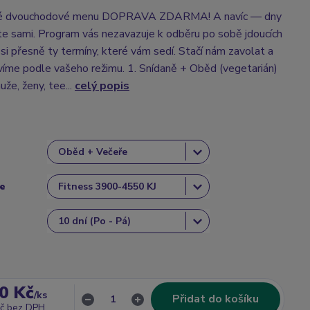
ké dvouchodové menu DOPRAVA ZDARMA! A navíc — dny
íte sami. Program vás nezavazuje k odběru po sobě jdoucích
 si přesně ty termíny, které vám sedí. Stačí nám zavolat a
íme podle vašeho režimu. 1. Snídaně + Oběd (vegetarián)
že, ženy, tee...
celý popis
ce
0 Kč
/
ks
Přidat do košíku
č
bez DPH