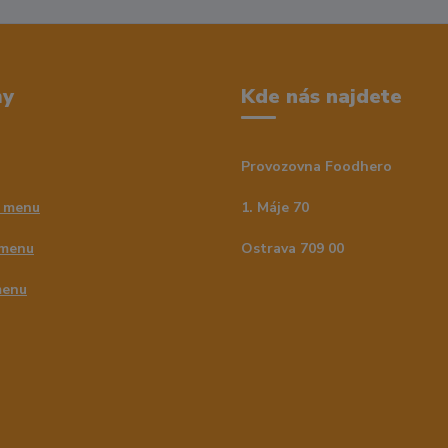
my
Kde nás najdete
Provozovna Foodhero
 menu
1. Máje 70
 menu
Ostrava 709 00
menu