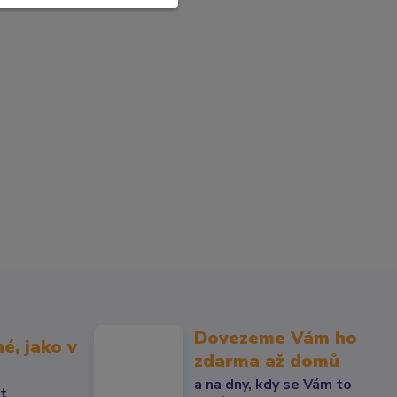
Dovezeme Vám ho
né, jako v
zdarma až domů
a na dny, kdy se Vám to
át