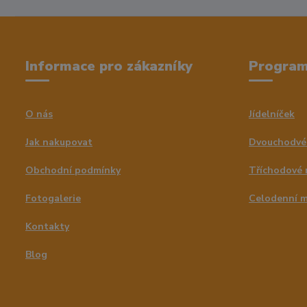
Informace pro zákazníky
Progra
O nás
Jídelníček
Jak nakupovat
Dvouchodvé
Obchodní podmínky
Tříchodové
Fotogalerie
Celodenní 
Kontakty
Blog