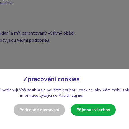
ežimu.
snídaní a mít garantovaný výživný oběd.
noty jsou velmi podobné.)
Zpracování cookies
i potřebují Váš
souhlas
s použitím souborů cookies, aby Vám mohli zo
informace týkající se Vašich zájmů.
ehký vegetariánský oběd i večeři — bez vaření, bez stresu.
Podrobné nastavení
Přijmout všechny