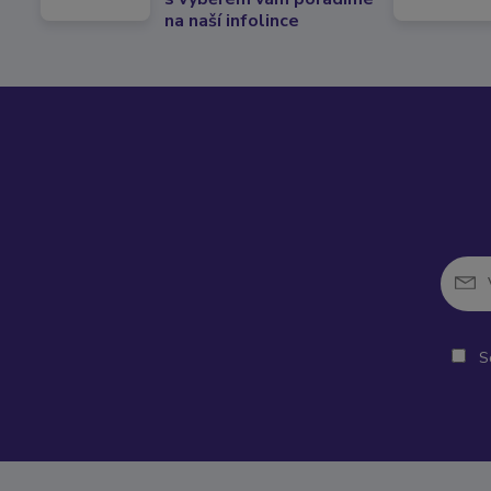
na naší infolince
So