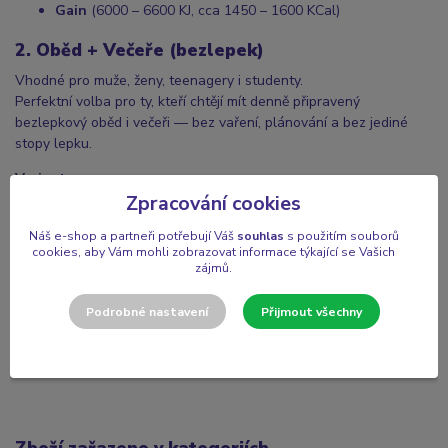
Gain
(6000 – 6600 KJ, cca 1450 – 1600 KCal)
2. Oběd + Večeře (bezlepek)
Vhodné pro muže, ženy, teenagery i studenty.
Perfektní volba pro ty, kteří chtějí mít denně připravený
bezlepkový oběd i večeři — bez vaření, plánování a bez jediné
stopy lepku.
Varianty:
Zpracování cookies
Fitness
(3900 – 4550 KJ, cca 950 – 1100 KCal)
Classic
(5200 – 5850 KJ, cca 1250 – 1400 KCal)
Náš e-shop a partneři potřebují Váš
souhlas
s použitím souborů
cookies, aby Vám mohli zobrazovat informace týkající se Vašich
Gain
(6500 – 7150 KJ, cca 1550 – 1700 KCal)
zájmů.
Počet dní:
Podrobné nastavení
Přijmout všechny
Lze objednat na
5, 10, 20 nebo 60 dní
, vždy s možností výběru
konkrétních dnů odběru.
Čím více dní zvolíte, tím výhodnější cena.