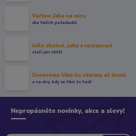
Vaříme jídla na míru
dle Vašich požadavků
Jídlo chutné, jako v restauraci
stačí jen ohřát
Dovezeme Vám ho zdarma až domů
a na dny, kdy se Vám to hodí
Nepropásněte novinky, akce a slevy!