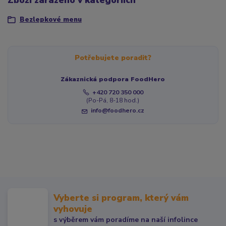
Zboží zařazeno v kategoriích
Bezlepkové menu
Potřebujete poradit?
Zákaznická podpora FoodHero
+420 720 350 000
(Po-Pá, 8-18 hod.)
info@foodhero.cz
Vyberte si program, který vám
vyhovuje
s výběrem vám poradíme na naší infolince