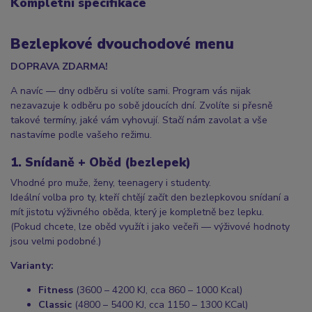
Kompletní specifikace
Bezlepkové dvouchodové menu
DOPRAVA ZDARMA!
A navíc — dny odběru si volíte sami. Program vás nijak
nezavazuje k odběru po sobě jdoucích dní. Zvolíte si přesně
takové termíny, jaké vám vyhovují. Stačí nám zavolat a vše
nastavíme podle vašeho režimu.
1. Snídaně + Oběd (bezlepek)
Vhodné pro muže, ženy, teenagery i studenty.
Ideální volba pro ty, kteří chtějí začít den bezlepkovou snídaní a
mít jistotu výživného oběda, který je kompletně bez lepku.
(Pokud chcete, lze oběd využít i jako večeři — výživové hodnoty
jsou velmi podobné.)
Varianty:
Fitness
(3600 – 4200 KJ, cca 860 – 1000 Kcal)
Classic
(4800 – 5400 KJ, cca 1150 – 1300 KCal)