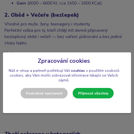
Gain
(6000 – 6600 KJ, cca 1450 – 1600 KCal)
2. Oběd + Večeře (bezlepek)
Vhodné pro muže, ženy, teenagery i studenty.
Perfektní volba pro ty, kteří chtějí mít denně připravený
bezlepkový oběd i večeři — bez vaření, plánování a bez jediné
stopy lepku.
Varianty:
Zpracování cookies
Fitness
(3900 – 4550 KJ, cca 950 – 1100 KCal)
Classic
(5200 – 5850 KJ, cca 1250 – 1400 KCal)
Náš e-shop a partneři potřebují Váš
souhlas
s použitím souborů
cookies, aby Vám mohli zobrazovat informace týkající se Vašich
Gain
(6500 – 7150 KJ, cca 1550 – 1700 KCal)
zájmů.
Počet dní:
Podrobné nastavení
Přijmout všechny
Lze objednat na
5, 10, 20 nebo 60 dní
, vždy s možností výběru
konkrétních dnů odběru.
Čím více dní zvolíte, tím výhodnější cena.