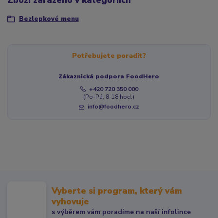
Zboží zařazeno v kategoriích
Bezlepkové menu
Potřebujete poradit?
Zákaznická podpora FoodHero
+420 720 350 000
(Po-Pá, 8-18 hod.)
info@foodhero.cz
Vyberte si program, který vám
vyhovuje
s výběrem vám poradíme na naší infolince