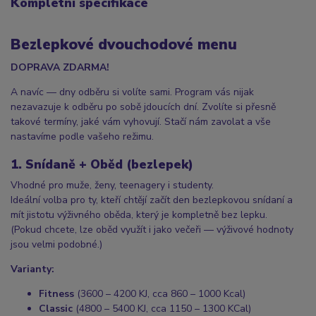
Kompletní specifikace
Bezlepkové dvouchodové menu
DOPRAVA ZDARMA!
A navíc — dny odběru si volíte sami. Program vás nijak
nezavazuje k odběru po sobě jdoucích dní. Zvolíte si přesně
takové termíny, jaké vám vyhovují. Stačí nám zavolat a vše
nastavíme podle vašeho režimu.
1. Snídaně + Oběd (bezlepek)
Vhodné pro muže, ženy, teenagery i studenty.
Ideální volba pro ty, kteří chtějí začít den bezlepkovou snídaní a
mít jistotu výživného oběda, který je kompletně bez lepku.
(Pokud chcete, lze oběd využít i jako večeři — výživové hodnoty
jsou velmi podobné.)
Varianty:
Fitness
(3600 – 4200 KJ, cca 860 – 1000 Kcal)
Classic
(4800 – 5400 KJ, cca 1150 – 1300 KCal)