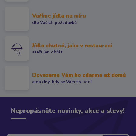
Vaříme jídla na míru
dle Vašich požadavků
Jídlo chutné, jako v restauraci
stačí jen ohřát
Dovezeme Vám ho zdarma až domů
a na dny, kdy se Vám to hodí
Nepropásněte novinky, akce a slevy!