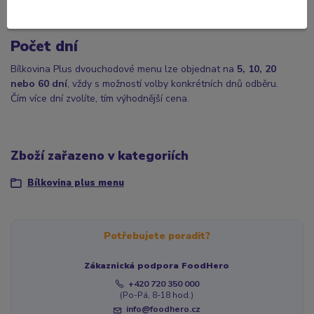
Classic
(5200–5850 KJ, cca 1250–1400 KCal)
Gain
(6500–7150 KJ, cca 1550–1700 KCal)
Počet dní
Bílkovina Plus dvouchodové menu lze objednat na
5, 10, 20
nebo 60 dní
, vždy s možností volby konkrétních dnů odběru.
Čím více dní zvolíte, tím výhodnější cena.
Zboží zařazeno v kategoriích
Bílkovina plus menu
Potřebujete poradit?
Zákaznická podpora FoodHero
+420 720 350 000
(Po-Pá, 8-18 hod.)
info@foodhero.cz