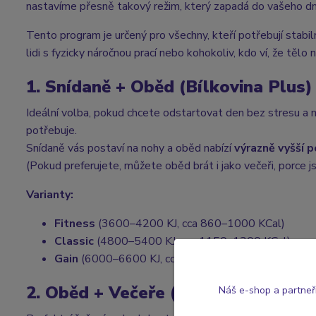
nastavíme přesně takový režim, který zapadá do vašeho dne,
Tento program je určený pro všechny, kteří potřebují stabil
lidi s fyzicky náročnou prací nebo kohokoliv, kdo ví, že tělo
1. Snídaně + Oběd (Bílkovina Plus)
Ideální volba, pokud chcete odstartovat den bez stresu a mí
potřebuje.
Snídaně vás postaví na nohy a oběd nabízí
výrazně vyšší p
(Pokud preferujete, můžete oběd brát i jako večeři, porce j
Varianty:
Fitness
(3600–4200 KJ, cca 860–1000 KCal)
Classic
(4800–5400 KJ, cca 1150–1300 KCal)
Gain
(6000–6600 KJ, cca 1450–1600 KCal)
2. Oběd + Večeře (Bílkovina Plus)
Náš e-shop a partneř