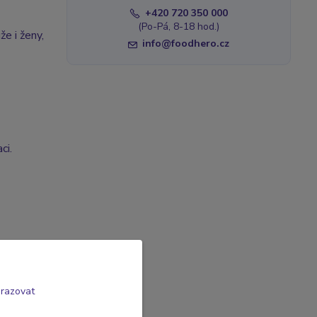
+420 720 350 000
(Po-Pá, 8-18 hod.)
že i ženy,
info@foodhero.cz
ci.
brazovat