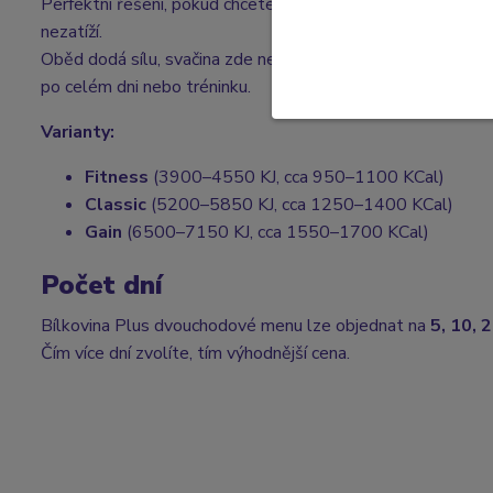
Perfektní řešení, pokud chcete mít každý den poctivý masov
nezatíží.
Oběd dodá sílu, svačina zde není potřeba — vyšší podíl bílk
po celém dni nebo tréninku.
Varianty:
Fitness
(3900–4550 KJ, cca 950–1100 KCal)
Classic
(5200–5850 KJ, cca 1250–1400 KCal)
Gain
(6500–7150 KJ, cca 1550–1700 KCal)
Počet dní
Bílkovina Plus dvouchodové menu lze objednat na
5, 10, 
Čím více dní zvolíte, tím výhodnější cena.