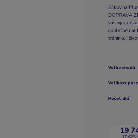
Bílkovina Plu
DOPRAVA ZDAR
vás nijak neza
společně nast
tréninku i živo
Volba chodů
Velikost por
Počet dní
19 7
17 625 