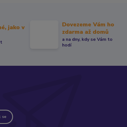
Dovezeme Vám ho
né, jako v
zdarma až domů
a na dny, kdy se Vám to
át
hodí
t se