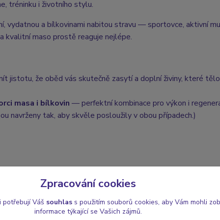
 tréninku i životního stylu.
ní, vydatnou a bílkovinami nabitou stravu — sportovce, aktivní mu
 na kvalitní maso prostě reaguje nejlépe.
t jistotu, že oběd vás skutečně zasytí a doplní živiny, které tělo
orci masa i bílkovin
— perfektní kombinace pro výkon i regenera
sou navrženy tak, aby skvěle posloužily v obou případech.)
Zpracování cookies
i potřebují Váš
souhlas
s použitím souborů cookies, aby Vám mohli zo
informace týkající se Vašich zájmů.