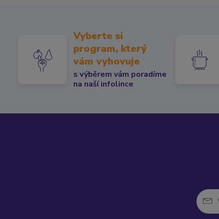
Vyberte si
program, který
vám vyhovuje
s výběrem vám poradíme
na naší infolince