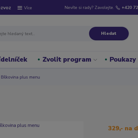
ozvoz
Nevíte si rady? Zavolejte.
+420 72
Více
Hledat
ídelníček
Zvolit program
Poukazy
Bílkovina plus menu
329,- na 