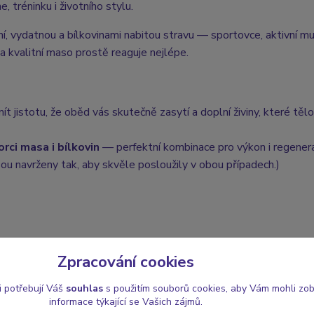
 tréninku i životního stylu.
ní, vydatnou a bílkovinami nabitou stravu — sportovce, aktivní mu
 na kvalitní maso prostě reaguje nejlépe.
t jistotu, že oběd vás skutečně zasytí a doplní živiny, které tělo
orci masa i bílkovin
— perfektní kombinace pro výkon i regenera
sou navrženy tak, aby skvěle posloužily v obou případech.)
Zpracování cookies
i potřebují Váš
souhlas
s použitím souborů cookies, aby Vám mohli zo
informace týkající se Vašich zájmů.