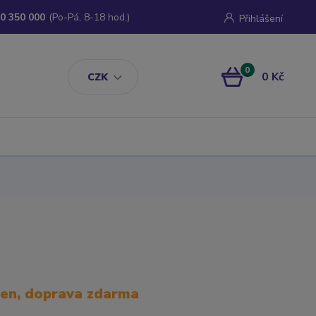
0 350 000
(Po-Pá, 8-18 hod.)
Přihlášení
0
0 Kč
CZK
den, doprava zdarma