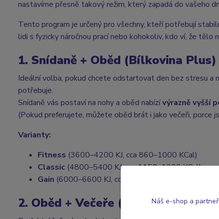
nastavíme přesně takový režim, který zapadá do vašeho dne,
Tento program je určený pro všechny, kteří potřebují stabil
lidi s fyzicky náročnou prací nebo kohokoliv, kdo ví, že tělo
1. Snídaně + Oběd (Bílkovina Plus)
Ideální volba, pokud chcete odstartovat den bez stresu a mí
potřebuje.
Snídaně vás postaví na nohy a oběd nabízí
výrazně vyšší p
(Pokud preferujete, můžete oběd brát i jako večeři, porce j
Varianty:
Fitness
(3600–4200 KJ, cca 860–1000 KCal)
Classic
(4800–5400 KJ, cca 1150–1300 KCal)
Gain
(6000–6600 KJ, cca 1450–1600 KCal)
2. Oběd + Večeře (Bílkovina Plus)
Náš e-shop a partneř