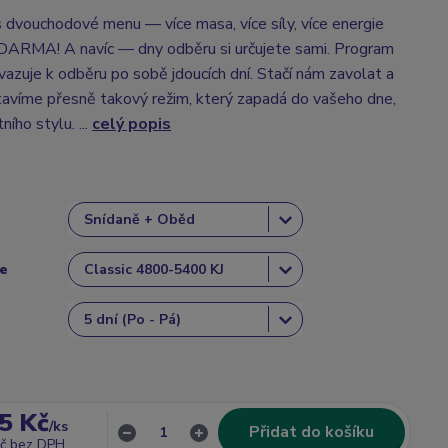
s dvouchodové menu — více masa, více síly, více energie
MA! A navíc — dny odběru si určujete sami. Program
vazuje k odběru po sobě jdoucích dní. Stačí nám zavolat a
avíme přesně takový režim, který zapadá do vašeho dne,
tního stylu. ...
celý popis
ce
5 Kč
/
ks
Přidat do košíku
č
bez DPH