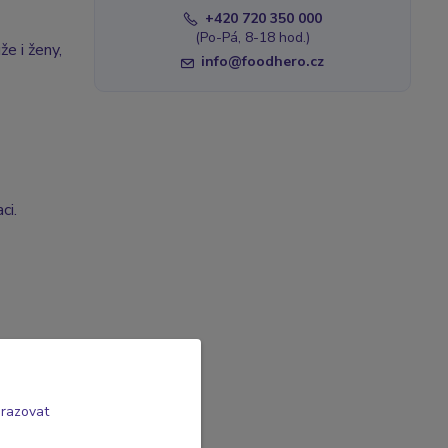
+420 720 350 000
(Po-Pá, 8-18 hod.)
že i ženy,
info@foodhero.cz
ci.
brazovat