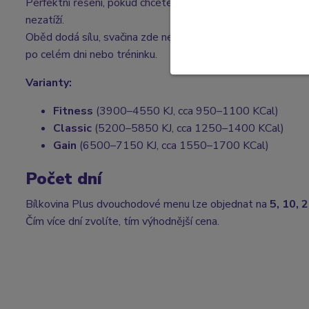
Perfektní řešení, pokud chcete mít každý den poctivý masov
nezatíží.
Oběd dodá sílu, svačina zde není potřeba — vyšší podíl bílk
po celém dni nebo tréninku.
Varianty:
Fitness
(3900–4550 KJ, cca 950–1100 KCal)
Classic
(5200–5850 KJ, cca 1250–1400 KCal)
Gain
(6500–7150 KJ, cca 1550–1700 KCal)
Počet dní
Bílkovina Plus dvouchodové menu lze objednat na
5, 10, 
Čím více dní zvolíte, tím výhodnější cena.