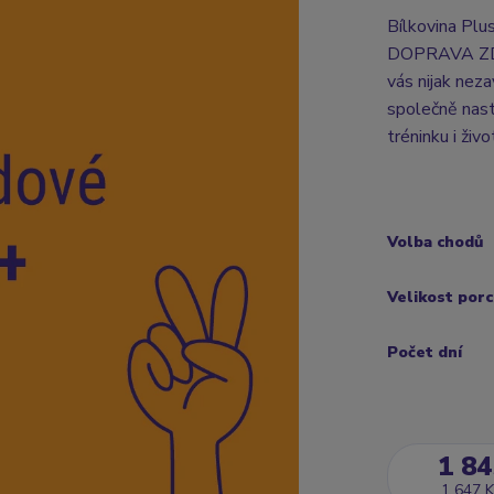
Bílkovina Plu
DOPRAVA ZDAR
vás nijak neza
společně nast
tréninku i živo
Volba chodů
Velikost por
Počet dní
1 84
1 647 K