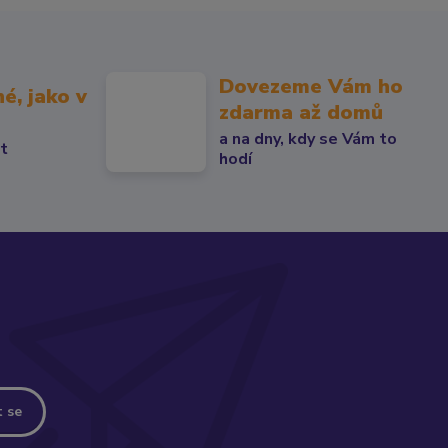
Dovezeme Vám ho
né, jako v
zdarma až domů
a na dny, kdy se Vám to
át
hodí
t se