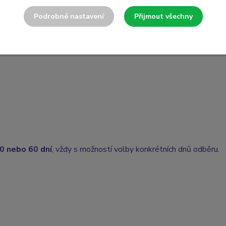
ý oběd a večer plnohodnotné jídlo, které vás uspokojí, zasytí a
Podrobné nastavení
Přijmout všechny
ovin sám o sobě drží energii stabilní — a večeře doplní, co tělo 
20 nebo 60 dní
, vždy s možností volby konkrétních dnů odběru.