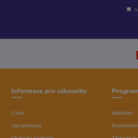
So
Informace pro zákazníky
Progra
O nás
Jídelníček
Jak nakupovat
Dvouchodvé
Obchodní podmínky
Tříchodové