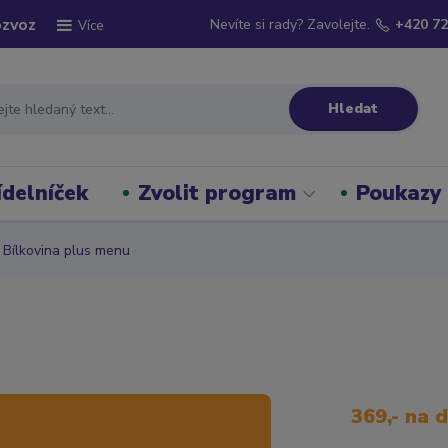
ozvoz
Nevíte si rady? Zavolejte.
+420 72
Více
Hledat
ídelníček
Zvolit program
Poukazy
Bílkovina plus menu
369,- na 