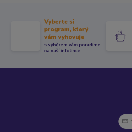
Vyberte si
program, který
vám vyhovuje
s výběrem vám poradíme
na naší infolince