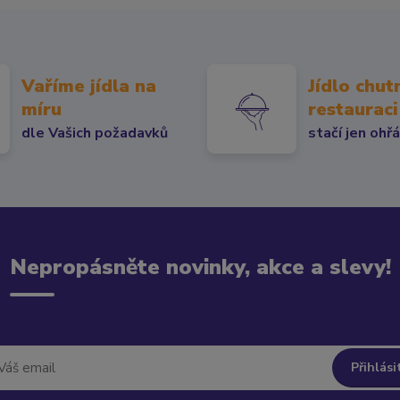
Vaříme jídla na
Jídlo chut
míru
restauraci
dle Vašich požadavků
stačí jen ohř
Nepropásněte novinky, akce a slevy!
Přihlási