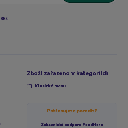
355
Zboží zařazeno v kategoriích
Klasické menu
Potřebujete poradit?
m
Zákaznická podpora FoodHero