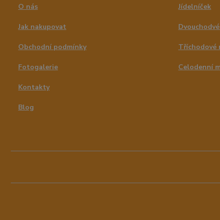
O nás
Jídelníček
Jak nakupovat
Dvouchodvé
Obchodní podmínky
Tříchodové
Fotogalerie
Celodenní 
Kontakty
Blog