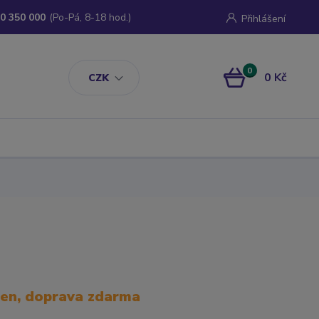
0 350 000
(Po-Pá, 8-18 hod.)
Přihlášení
0
0 Kč
CZK
den, doprava zdarma