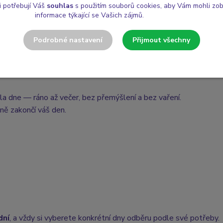
i potřebují Váš
souhlas
s použitím souborů cookies, aby Vám mohli zo
informace týkající se Vašich zájmů.
Podrobné nastavení
Přijmout všechny
jídla dne — ráno až večer, bez přemýšlení a bez vaření.
mně zakončí váš den.
dní
, a vždy si vyberete konkrétní dny odběru podle své potřeby.