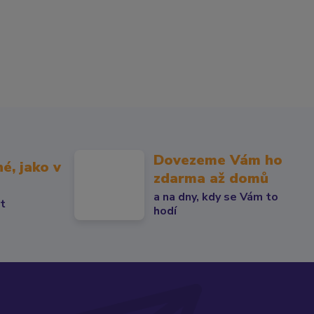
Dovezeme Vám ho
né, jako v
zdarma až domů
a na dny, kdy se Vám to
át
hodí