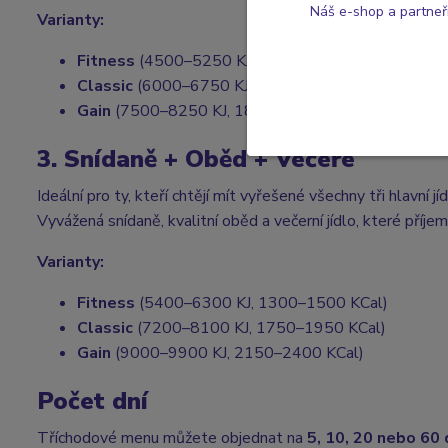
Náš e-shop a partneř
Varianty:
Fitness
(4500–5250 KJ, 1100–1250 KCal)
Classic
(6000–6750 KJ, 1450–1650 KCal)
Gain
(7500–8250 KJ, 1800–2000 KCal)
3. Snídaně + Oběd + Večeře
Ideální pro ty, kteří chtějí mít vyřešené všechny tři hlavní 
Vyvážená snídaně, kvalitní oběd a večerní jídlo, které příje
Varianty:
Fitness
(5400–6300 KJ, 1300–1500 KCal)
Classic
(7200–8100 KJ, 1750–1950 KCal)
Gain
(9000–9900 KJ, 2150–2400 KCal)
Počet dní
Tříchodové menu můžete objednat na
5, 10, 20 nebo 60 