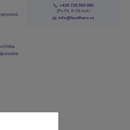
+420 720 350 000
(Po-Pá, 8-18 hod.)
ompromisů.
info@foodhero.cz
potřeba.
odpoledne.