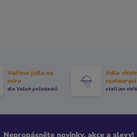
Vaříme jídla na
Jídlo chut
míru
restauraci
dle Vašich požadavků
stačí jen ohř
Nepropásněte novinky, akce a slevy!