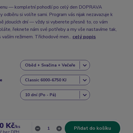
enu — kompletní pohodlí po celý den DOPRAVA
dběru si volíte sami. Program vás nijak nezavazuje k
ě jdoucích dní — vždy si vyberete přesně to, co vám
oláte, řeknete nám své potřeby a my vše nastavíme tak,
 s vaším režimem. Tříchodové men...
celý popis
ce
0 Kč
/
ks
Přidat do košíku
č
bez DPH