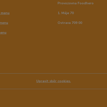
Provozovna Foodhero
 menu
1. Máje 70
 menu
Ostrava 709 00
menu
Upravit sběr cookies.