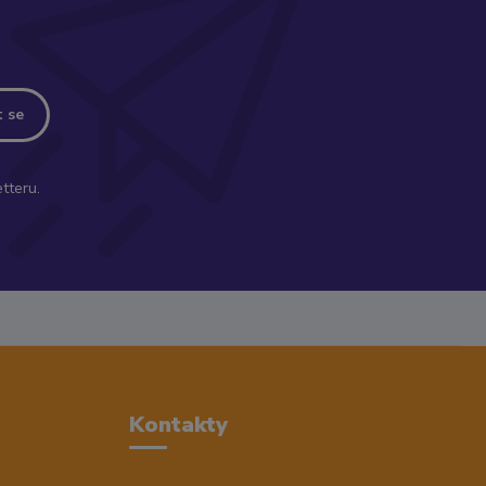
t se
tteru.
Kontakty