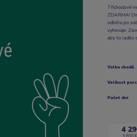
Tříchodové m
ZDARMA! Dny o
odběru po sob
vyhovuje. Zav
aby to ladilo
Volba chodů
Velikost por
Počet dní
4 29
3 830 K