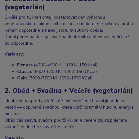
(vegetarián)
Skvělé pro ty, kteří chtějí odstartovat den výbornou
vegetariánskou snídaní, mít k dispozici malou energickou vzpruhu
během dopoledne a navíc jistotu kvalitního oběda.
Ranní porce nastartuje, svačina doplní sílu a oběd vás podrží až
do odpoledne.
Varianty:
Fitness
(4200–4900 KJ, 1000–1150 Kcal)
Classic
(5600–6300 KJ, 1350–1500 Kcal)
Gain
(7000–7700 KJ, 1650–1850 KCal)
2. Oběd + Svačina + Večeře (vegetarián)
Ideální volba pro ty, kteří chtějí mít vyřešené hlavní jídlo dne i
večeři — doplněné svačinou, která udrží optimální hladinu energie
mezi nimi.
Oběd vás zasytí, svačina podrží výkon a večeře zajistí příjemné
zakončení dne bez zbytečné zátěže.
Varianty: