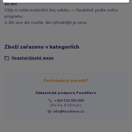
60 dní
.
Vždy si volíte konkrétní dny odběru — flexibilně, podle svého
programu.
A čím více dní zvolíte, tím výhodnější je cena.
Zboží zařazeno v kategoriích
Vegetariánské menu
Potřebujete poradit?
Zákaznická podpora FoodHero
+420 720 350 000
(Po-Pá, 8-18 hod.)
info@foodhero.cz