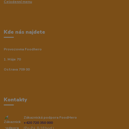
Celodenní menu
Kde nás najdete
Provozovna Foodhero
1. Máje 70
Ostrava 709 00
Kontakty
Zákaznická podpora FoodHero
+420 720 350 000
(Po-Pá, 8-18 hod.)