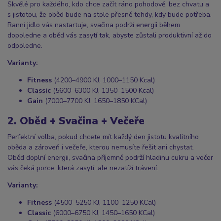
Skvělé pro každého, kdo chce začít ráno pohodově, bez chvatu a
s jistotou, že oběd bude na stole přesně tehdy, kdy bude potřeba.
Ranní jídlo vás nastartuje, svačina podrží energii během
dopoledne a oběd vás zasytí tak, abyste zůstali produktivní až do
odpoledne.
Varianty:
Fitness
(4200–4900 KJ, 1000–1150 Kcal)
Classic
(5600–6300 KJ, 1350–1500 Kcal)
Gain
(7000–7700 KJ, 1650–1850 KCal)
2. Oběd + Svačina + Večeře
Perfektní volba, pokud chcete mít každý den jistotu kvalitního
oběda a zároveň i večeře, kterou nemusíte řešit ani chystat.
Oběd doplní energii, svačina příjemně podrží hladinu cukru a večer
vás čeká porce, která zasytí, ale nezatíží trávení.
Varianty:
Fitness
(4500–5250 KJ, 1100–1250 KCal)
Classic
(6000–6750 KJ, 1450–1650 KCal)