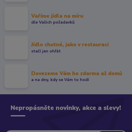
Vaříme jídla na míru
dle Vašich požadavků
Jídlo chutné, jako v restauraci
stačí jen ohřát
Dovezeme Vám ho zdarma až domů
a na dny, kdy se Vám to hodí
Nepropásněte novinky, akce a slevy!