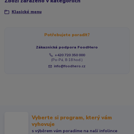
Zboží zařazeno v kategoriích
Klasické menu
Potřebujete poradit?
Zákaznická podpora FoodHero
+420 720 350 000
(Po-Pá, 8-18 hod.)
info@foodhero.cz
Vyberte si program, který vám
vyhovuje
s výběrem vám poradíme na naší infolince