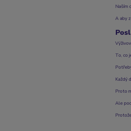
Naším c
A aby z
Posl
Výživov
To, co 
Potřeby
Každý d
Proto mo
Ale poc
Protože