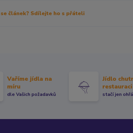
 se článek? Sdílejte ho s přáteli
Vaříme jídla na
Jídlo chut
míru
restauraci
dle Vašich požadavků
stačí jen ohř