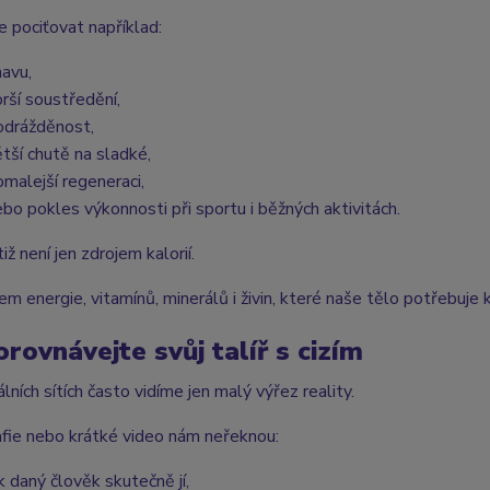
pociťovat například:
navu,
orší soustředění,
odrážděnost,
ětší chutě na sladké,
omalejší regeneraci,
ebo pokles výkonnosti při sportu i běžných aktivitách.
tiž není jen zdrojem kalorií.
jem energie, vitamínů, minerálů i živin, které naše tělo potřebuje 
rovnávejte svůj talíř s cizím
lních sítích často vidíme jen malý výřez reality.
fie nebo krátké video nám neřeknou:
k daný člověk skutečně jí,