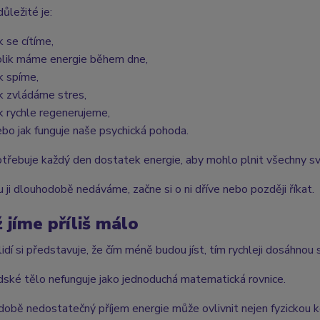
ůležité je:
k se cítíme,
olik máme energie během dne,
ak spíme,
ak zvládáme stres,
ak rychle regenerujeme,
ebo jak funguje naše psychická pohoda.
třebuje každý den dostatek energie, aby mohlo plnit všechny sv
 ji dlouhodobě nedáváme, začne si o ni dříve nebo později říkat.
 jíme příliš málo
idí si představuje, že čím méně budou jíst, tím rychleji dosáhnou 
idské tělo nefunguje jako jednoduchá matematická rovnice.
obě nedostatečný příjem energie může ovlivnit nejen fyzickou ko