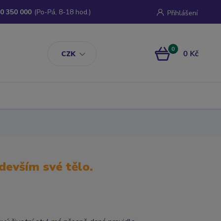
0 350 000
(Po-Pá, 8-18 hod.)
Přihlášení
0
0 Kč
CZK
edevším své tělo.