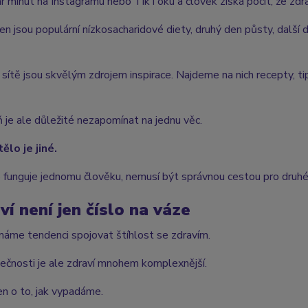
ár minut na Instagramu nebo TikToku a člověk získá pocit, že zdra
en jsou populární nízkosacharidové diety, druhý den půsty, další 
 sítě jsou skvělým zdrojem inspirace. Najdeme na nich recepty, tipy
 je ale důležité nezapomínat na jednu věc.
ělo je jiné.
o funguje jednomu člověku, nemusí být správnou cestou pro druhé
ví není jen číslo na váze
áme tendenci spojovat štíhlost se zdravím.
ečnosti je ale zdraví mnohem komplexnější.
en o to, jak vypadáme.