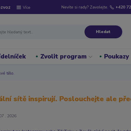
ozvoz
Nevíte si rady? Zavolejte.
+420 72
Více
Hledat
ídelníček
Zvolit program
Poukazy
své tělo.
ální sítě inspirují. Poslouchejte ale př
07
2026