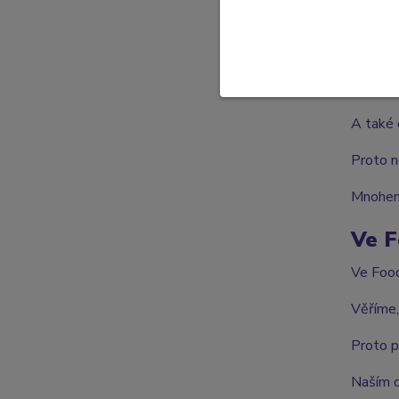
Je o ro
O pravi
O kvalit
A také o
Proto n
Mnohem 
Ve F
Ve Food
Věříme,
Proto p
Naším c