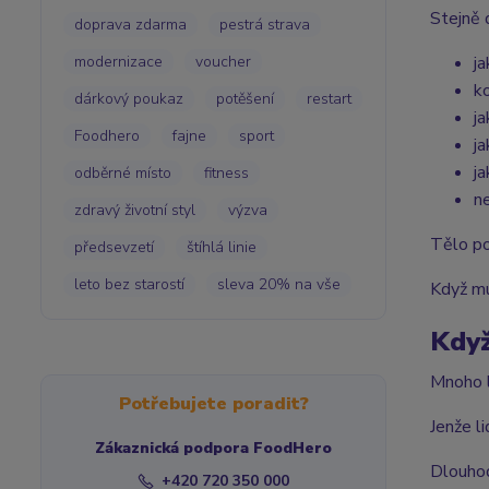
Stejně d
doprava zdarma
pestrá strava
modernizace
voucher
ja
k
dárkový poukaz
potěšení
restart
j
Foodhero
fajne
sport
j
j
odběrné místo
fitness
n
zdravý životní styl
výzva
Tělo po
předsevzetí
štíhlá linie
leto bez starostí
sleva 20% na vše
Když mu
Když
Mnoho l
Potřebujete poradit?
Jenže l
Zákaznická podpora FoodHero
Dlouhod
+420 720 350 000