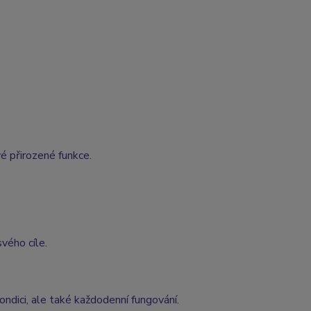
é přirozené funkce.
svého cíle.
ndici, ale také každodenní fungování.