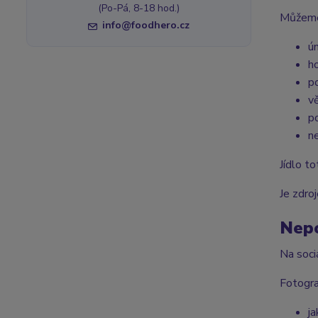
(Po-Pá, 8-18 hod.)
Můžeme 
info@foodhero.cz
ú
h
p
v
p
n
Jídlo to
Je zdro
Nepo
Na sociá
Fotogra
ja