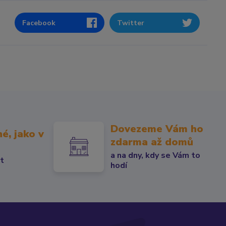
Facebook
Twitter
Dovezeme Vám ho
né, jako v
zdarma až domů
a na dny, kdy se Vám to
át
hodí