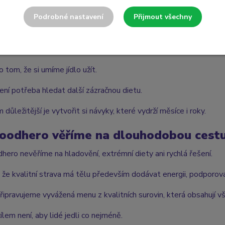
vnováze.
Podrobné nastavení
Přijmout všechny
delnosti.
ních surovinách.
 tom, že si umíme jídlo užít.
ení potřeba hledat další zázračnou dietu.
důležitější je vytvořit si návyky, které vydrží měsíce i roky.
oodhero věříme na dlouhodobou cest
hero nevěříme na hladovění, extrémní diety ani rychlá řešení.
 že kvalitní strava má tělu především dodávat energii, podporova
řipravujeme vyvážená menu z kvalitních surovin, která obsahují v
ílem není, aby lidé jedli co nejméně.