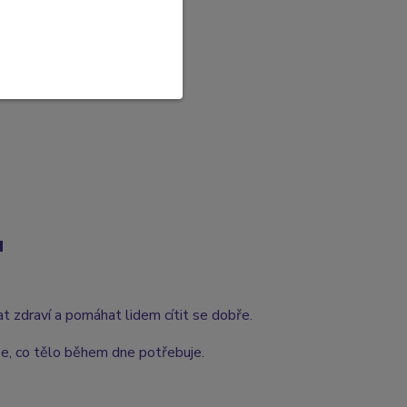
u
t zdraví a pomáhat lidem cítit se dobře.
še, co tělo během dne potřebuje.