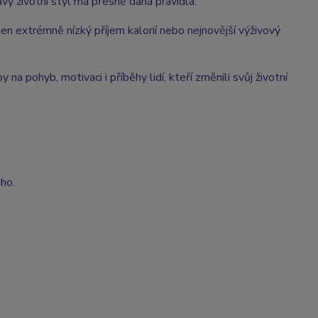
vý životní styl má přesně daná pravidla.
den extrémně nízký příjem kalorií nebo nejnovější výživový
 na pohyb, motivaci i příběhy lidí, kteří změnili svůj životní
ho.