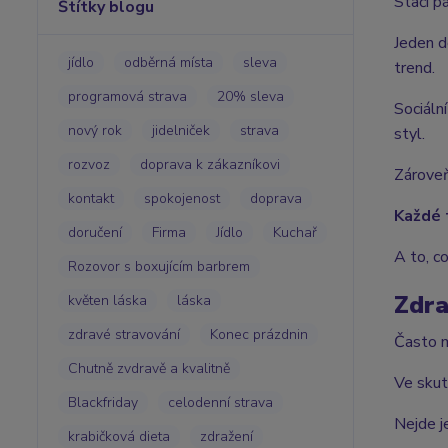
Stačí p
Štítky blogu
Jeden d
jídlo
odběrná místa
sleva
trend.
programová strava
20% sleva
Sociální
nový rok
jidelniček
strava
styl.
rozvoz
doprava k zákazníkovi
Zároveň
kontakt
spokojenost
doprava
Každé t
doručení
Firma
Jídlo
Kuchař
A to, c
Rozovor s boxujícím barbrem
Zdra
květen láska
láska
zdravé stravování
Konec prázdnin
Často m
Chutně zvdravě a kvalitně
Ve skut
Blackfriday
celodenní strava
Nejde j
krabičková dieta
zdražení