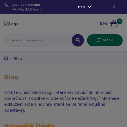
+420 720 350 000
CZK
(Po-Pá, 8-18 hod.)
0
0 Kč
Menu
Blog
Blog
Vítejte v naší sekci blogu, která vás zavádí do nitra naší
společnosti FoodHero! Zde sdílíme nejčerstvější informace,
exkluzivní akce a novinky, které se ve firmě aktuálně
odehrávají.
Nejnovější články