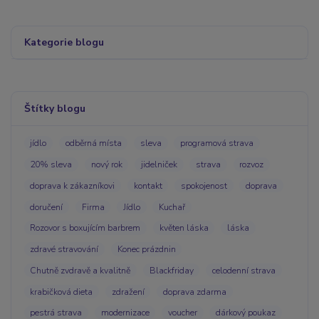
Kategorie blogu
Štítky blogu
jídlo
odběrná místa
sleva
programová strava
20% sleva
nový rok
jidelniček
strava
rozvoz
doprava k zákazníkovi
kontakt
spokojenost
doprava
doručení
Firma
Jídlo
Kuchař
Rozovor s boxujícím barbrem
květen láska
láska
zdravé stravování
Konec prázdnin
Chutně zvdravě a kvalitně
Blackfriday
celodenní strava
krabičková dieta
zdražení
doprava zdarma
pestrá strava
modernizace
voucher
dárkový poukaz